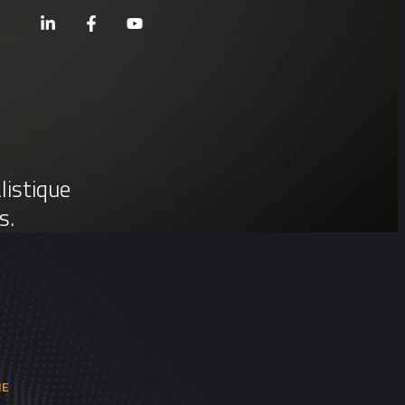
listique
s.
NE